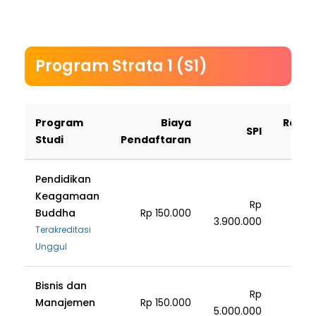
Program Strata 1 (S1)
Program
Biaya
Regist
SPI
Studi
Pendaftaran
M
Pendidikan
Keagamaan
Rp
Buddha
Rp 150.000
3.900.000
1.30
Terakreditasi
Unggul
Bisnis dan
Rp
Manajemen
Rp 150.000
5.000.000
1.60