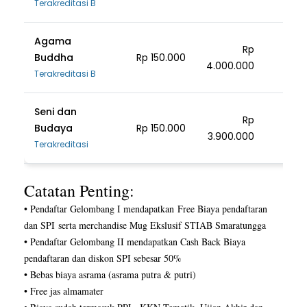
Terakreditasi B
Agama
Rp
Buddha
Rp 150.000
4.000.000
1.40
Terakreditasi B
Seni dan
Rp
Budaya
Rp 150.000
3.900.000
1.30
Terakreditasi
Catatan Penting:
• Pendaftar Gelombang I mendapatkan Free Biaya pendaftaran
dan SPI serta merchandise Mug Ekslusif STIAB Smaratungga
• Pendaftar Gelombang II mendapatkan Cash Back Biaya
pendaftaran dan diskon SPI sebesar 50%
• Bebas biaya asrama (asrama putra & putri)
• Free jas almamater