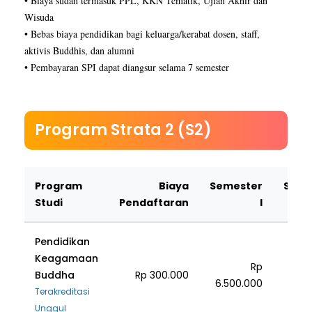
• Biaya sudah termasuk PPL, KKN Tematik, Ujian Akhir dan
Wisuda
• Bebas biaya pendidikan bagi keluarga/kerabat dosen, staff,
aktivis Buddhis, dan alumni
• Pembayaran SPI dapat diangsur selama 7 semester
Program Strata 2 (S2)
Program
Biaya
Semester
Seme
Studi
Pendaftaran
I
Pendidikan
Keagamaan
Rp
Buddha
Rp 300.000
6.500.000
6.00
Terakreditasi
Unggul